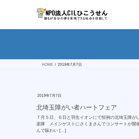
コ
ナ
ン
ビ
テ
ゲ
ン
ー
ツ
シ
へ
ョ
ス
ン
キ
に
ッ
移
HOME
2019年7月7日
プ
動
2019年7月7日
北埼玉障がい者ハートフェア
７月５日、６日と羽生イオンにて恒例の北埼玉障がい
楽隊 メインゲストにさくまさんでコンサートが開
んで賑わい […]