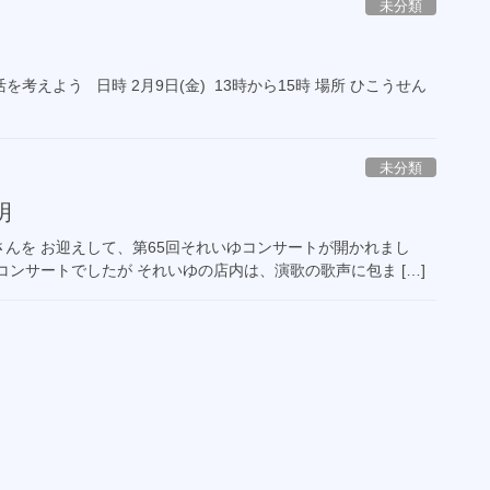
未分類
考えよう 日時 2月9日(金) 13時から15時 場所 ひこうせん
未分類
明
さんを お迎えして、第65回それいゆコンサートが開かれまし
ンサートでしたが それいゆの店内は、演歌の歌声に包ま […]