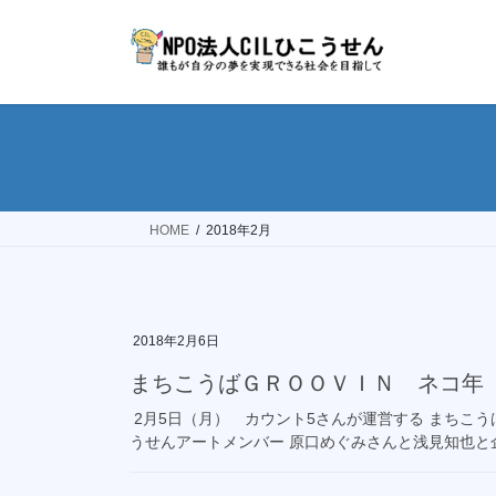
コ
ナ
ン
ビ
テ
ゲ
ン
ー
ツ
シ
へ
ョ
ス
ン
キ
に
ッ
移
HOME
2018年2月
プ
動
2018年2月6日
まちこうばＧＲＯＯＶＩＮ ネコ年
2月5日（月） カウント5さんが運営する まちこうば
うせんアートメンバー 原口めぐみさんと浅見知也と企