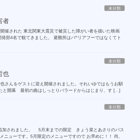
未分類
害者
で開催された 東北関東大震災で被災した障がい者を描いた映画
発部4名で観てきました。 避難所はバ^リアフーではなくてト
未分類
哲也
山哲也さんをゲストに迎え開催されました。それいゆではもうお馴
たと開幕 最初の曲はしっとりバラードからはじまり、す […]
未分類
追加されました。 5月末までの限定 きょう菜とあさりのパス
メニューです。5月限定のメニューですので お早めに！！ 尚、