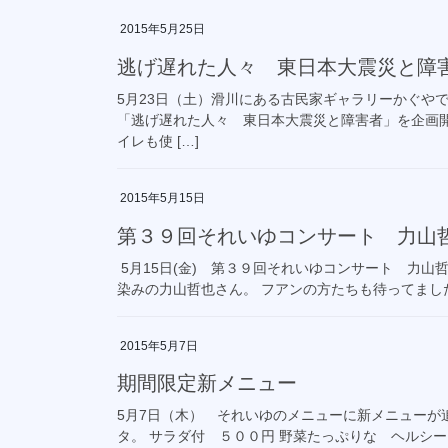
2015年5月25日
逃げ遅れた人々 東日本大震災と障
5月23日（土）滑川にある古民家ギャラリーかぐや
「逃げ遅れた人々 東日本大震災と障害者」を企画開
イレも使 […]
2015年5月15日
第３９回それいゆコンサート 力山
5月15日(金) 第３９回それいゆコンサート 力
染みの力山哲也さん。 フアンの方たちも待ってまし
2015年5月7日
期間限定新メニュー
5月7日（木） それいゆのメニューに新メニューが
タ。 サラダ付 ５００円 野菜たっぷりな ヘルシー