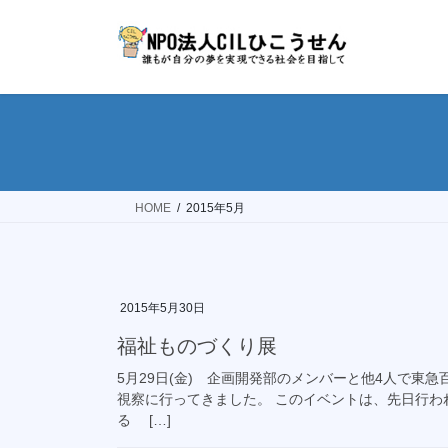
コ
ナ
ン
ビ
テ
ゲ
ン
ー
ツ
シ
へ
ョ
ス
ン
キ
に
ッ
移
HOME
2015年5月
プ
動
2015年5月30日
福祉ものづくり展
5月29日(金) 企画開発部のメンバーと他4人で東
視察に行ってきました。 このイベントは、先日行わ
る […]