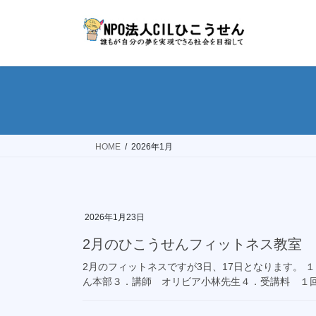
コ
ナ
ン
ビ
テ
ゲ
ン
ー
ツ
シ
へ
ョ
ス
ン
キ
に
ッ
移
HOME
2026年1月
プ
動
2026年1月23日
2月のひこうせんフィットネス教室
2月のフィットネスですが3日、17日となります。 １．日
ん本部３．講師 オリビア小林先生４．受講料 １回5