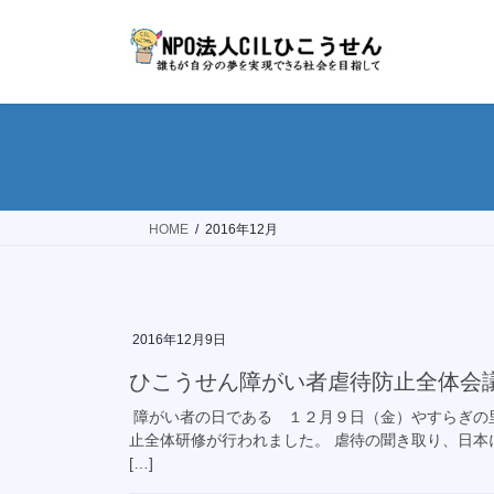
コ
ナ
ン
ビ
テ
ゲ
ン
ー
ツ
シ
へ
ョ
ス
ン
キ
に
ッ
移
HOME
2016年12月
プ
動
2016年12月9日
ひこうせん障がい者虐待防止全体会
障がい者の日である １２月９日（金）やすらぎの
止全体研修が行われました。 虐待の聞き取り、日本
[…]