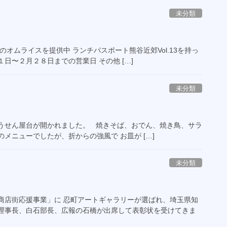
未分類
オムライスを提供中 ランチパスポート熊谷近郊Vol.13を持っ
日〜２月２８日までの営業日 その他 […]
未分類
うせん屋台が開かれました。 焼きそば、おでん、焼き鳥、サラ
メニューでしたが、折からの強風で お皿が […]
未分類
商店街応援事業」に 忍町アートギャラリーが選ばれ、埼玉県知
島理事長、白石部長、広報の石橋が出席して表彰状を受けてきま