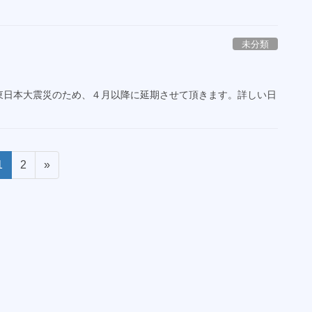
未分類
東日本大震災のため、４月以降に延期させて頂きます。詳しい日
固
1
固
2
»
定
定
ペ
ペ
ー
ー
ジ
ジ