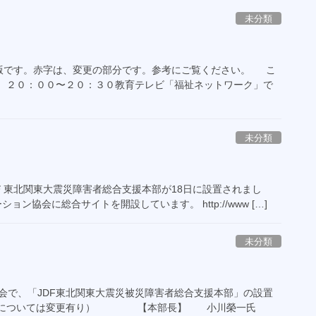
未分類
版です。赤字は、変更の部分です。参考にご覧ください。 こ
夜、２０：００〜２０：３０教育テレビ「福祉ネットワーク」で
未分類
ＤＦ東北関東大震災障害者総合支援本部が18日に設置されまし
ン協会に総合サイトを開設しています。 http://www […]
未分類
事会で、「JDF東北関東大震災被災障害者総合支援本部」の設置
名称については変更有り） 【本部長】 小川榮一氏