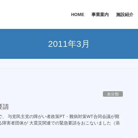
HOME
事業案内
施設紹介
2011年3月
未分類
要請
で、 与党民主党の障がい者政策PT・難病対策WT合同会議が開
える障害者団体が 大震災関連での緊急要請をおこないました（添