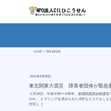
コ
ナ
ン
ビ
テ
ゲ
ン
ー
ツ
シ
へ
ョ
ス
ン
キ
に
ッ
移
HOME
2011年3月
プ
動
2011年3月30日
東北関東大震災 障害者団体が緊急
３月29日、午前８時〜９時半、参議院議員会館講堂
かれ、 ヒヤリングを求められたJDFなど３０をこ
付写 […]