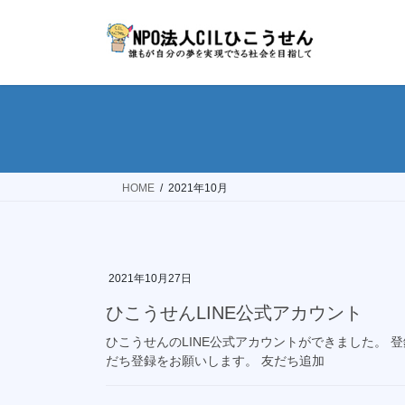
コ
ナ
ン
ビ
テ
ゲ
ン
ー
ツ
シ
へ
ョ
ス
ン
キ
に
ッ
移
HOME
2021年10月
プ
動
2021年10月27日
ひこうせんLINE公式アカウント
ひこうせんのLINE公式アカウントができました。 
だち登録をお願いします。 友だち追加