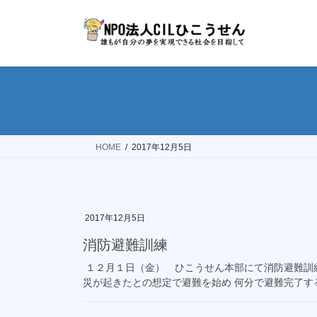
コ
ナ
ン
ビ
テ
ゲ
ン
ー
ツ
シ
へ
ョ
ス
ン
キ
に
ッ
移
HOME
2017年12月5日
プ
動
2017年12月5日
消防避難訓練
１２月１日（金） ひこうせん本部にて消防避難訓
災が起きたとの想定で避難を始め 何分で避難完了