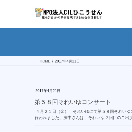
コ
ナ
ン
ビ
テ
ゲ
ン
ー
ツ
シ
へ
ョ
ス
ン
キ
に
ッ
移
HOME
2017年4月21日
プ
動
2017年4月21日
第５８回それいゆコンサート
４月２１日（金） それいゆにて第５８回それいゆコ
行われました。濱中さんは、それいゆ２回目のご出演。 