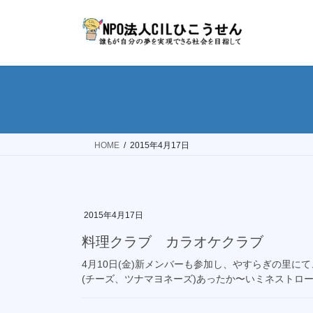
コ
ナ
ン
ビ
テ
ゲ
ン
ー
ツ
シ
へ
ョ
ス
ン
キ
に
ッ
移
HOME
2015年4月17日
プ
動
2015年4月17日
料理クラブ カラオケクラブ
4月10日(金)新メンバーも参加し、やすらぎの里
(チーズ、ツナマヨネーズ)あったか〜いミネストロー