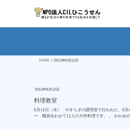
コ
ナ
ン
ビ
テ
ゲ
ン
ー
ツ
シ
へ
ョ
ス
ン
キ
に
ッ
移
HOME
2013年6月12日
プ
動
2013年6月12日
料理教室
6月12日（水） やすらぎの調理室で行われた、6月
ー 職員合わせて11人の力作料理です。 。 わか