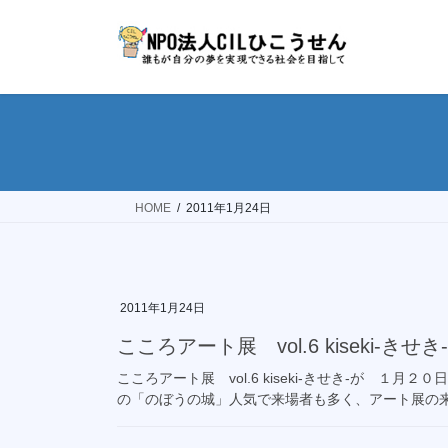
コ
ナ
ン
ビ
テ
ゲ
ン
ー
ツ
シ
へ
ョ
ス
ン
キ
に
ッ
移
HOME
2011年1月24日
プ
動
2011年1月24日
こころアート展 vol.6 kiseki-きせき-
こころアート展 vol.6 kiseki-きせき-が １
の「のぼうの城」人気で来場者も多く、アート展の来