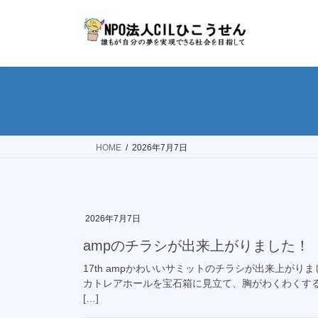
コ
ナ
ン
ビ
テ
ゲ
ン
ー
ツ
シ
へ
ョ
ス
ン
キ
に
ッ
移
HOME
2026年7月7日
プ
動
2026年7月7日
ampのチラシが出来上がりました！
17th ampかわいいサミットのチラシが出来上がり
カトレアホールを宝石箱に見立て、胸がわくわくす
[…]