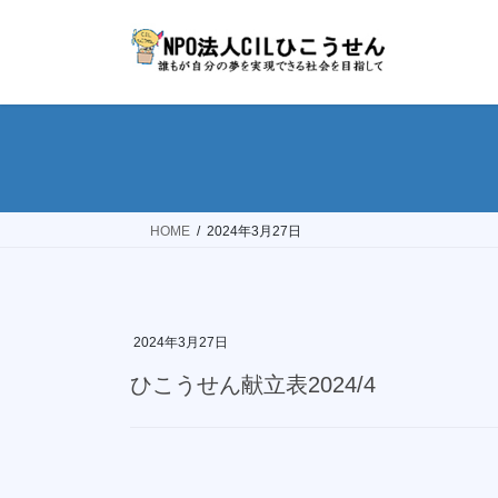
コ
ナ
ン
ビ
テ
ゲ
ン
ー
ツ
シ
へ
ョ
ス
ン
キ
に
ッ
移
HOME
2024年3月27日
プ
動
2024年3月27日
ひこうせん献立表2024/4