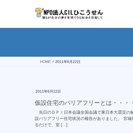
コ
ナ
ン
ビ
テ
ゲ
ン
ー
ツ
シ
へ
ョ
ス
ン
キ
に
ッ
移
HOME
2011年6月22日
プ
動
2011年6月22日
仮設住宅のバリアフリーとは・・・
先日のＤＰＩ日本会議全国会議で東日本大震災の被
設バリアフリー住宅状況の報告がありました。 宮
るだけで、室 […]