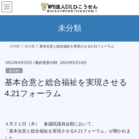
コ
ナ
ン
ビ
テ
ゲ
ン
ー
未分類
ツ
シ
へ
ョ
ス
ン
HOME
未分類
基本合意と総合福祉を実現させる4.21フォーラム
キ
に
ッ
移
プ
動
2011年4月22日
/ 最終更新日時 :
2021年5月14日
未分類
基本合意と総合福祉を実現させる
4.21フォーラム
４月２１日（木） 参議院議員会館において、
「基本合意と総合福祉を実現させる4.21フォーラム」が開かれま
した。