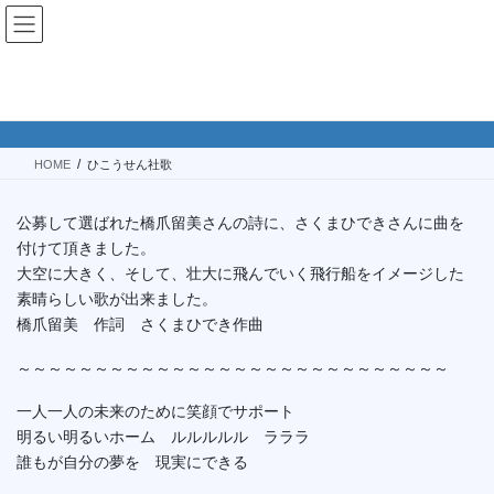
コ
ナ
ン
ビ
テ
ゲ
ン
ー
ひこうせん社歌
ツ
シ
へ
ョ
ス
ン
HOME
ひこうせん社歌
キ
に
ッ
移
プ
動
公募して選ばれた橋爪留美さんの詩に、さくまひできさんに曲を
付けて頂きました。
大空に大きく、そして、壮大に飛んでいく飛行船をイメージした
素晴らしい歌が出来ました。
橋爪留美 作詞 さくまひでき作曲
～～～～～～～～～～～～～～～～～～～～～～～～～～～～
一人一人の未来のために笑顔でサポート
明るい明るいホーム ルルルルル ラララ
誰もが自分の夢を 現実にできる