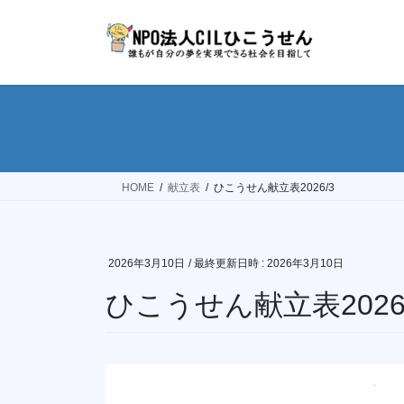
コ
ナ
ン
ビ
テ
ゲ
ン
ー
ツ
シ
へ
ョ
ス
ン
キ
に
ッ
移
HOME
献立表
ひこうせん献立表2026/3
プ
動
2026年3月10日
/ 最終更新日時 :
2026年3月10日
ひこうせん献立表2026