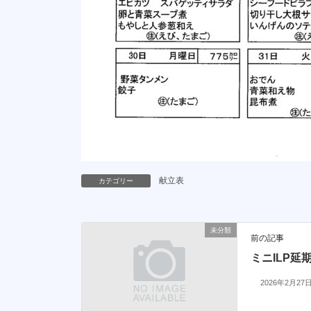
献立表
カテゴリー
未分類
前の記事
ミニILP延
2026年2月27