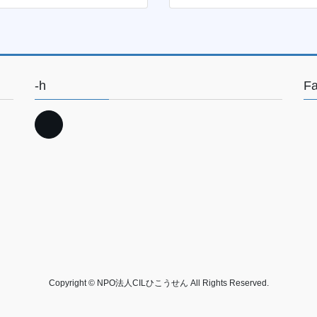
-h
F
Copyright © NPO法人CILひこうせん All Rights Reserved.