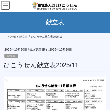
コ
ナ
ン
ビ
テ
ゲ
ン
ー
献立表
ツ
シ
へ
ョ
ス
ン
HOME
献立表
ひこうせん献立表2025/11
キ
に
ッ
移
プ
動
2025年10月20日
/ 最終更新日時 :
2025年10月20日
献立表
ひこうせん献立表2025/11