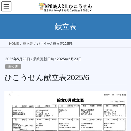
コ
ナ
ン
ビ
テ
ゲ
ン
ー
献立表
ツ
シ
へ
ョ
ス
ン
HOME
献立表
ひこうせん献立表2025/6
キ
に
ッ
移
プ
動
2025年5月23日
/ 最終更新日時 :
2025年5月23日
献立表
ひこうせん献立表2025/6