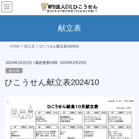
コ
ナ
ン
ビ
テ
ゲ
ン
ー
献立表
ツ
シ
へ
ョ
ス
ン
HOME
献立表
ひこうせん献立表2024/10
キ
に
ッ
移
プ
動
2024年10月2日
/ 最終更新日時 :
2025年3月25日
献立表
ひこうせん献立表2024/10