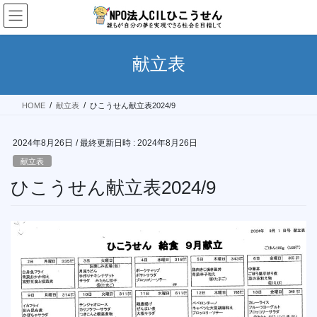
コ
ナ
ン
ビ
テ
ゲ
ン
ー
献立表
ツ
シ
へ
ョ
ス
ン
HOME
献立表
ひこうせん献立表2024/9
キ
に
ッ
移
プ
動
2024年8月26日
/ 最終更新日時 :
2024年8月26日
献立表
ひこうせん献立表2024/9