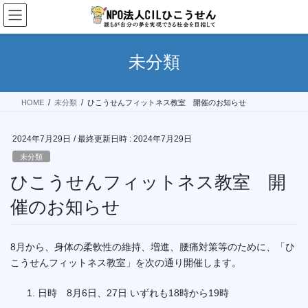
コ
ナ
ン
ビ
テ
ゲ
ン
ー
未分類
ツ
シ
へ
ョ
ス
ン
HOME
未分類
ひこうせんフィットネス教室 開催のお知らせ
キ
に
ッ
移
プ
動
2024年7月29日
/ 最終更新日時 :
2024年7月29日
未分類
ひこうせんフィットネス教室 開
催のお知らせ
8月から、身体の柔軟性の維持、増進、腰痛対策等のために、「ひ
こうせんフィットネス教室」を次の通り開催します。
日時 8月6日、27日 いずれも18時から19時