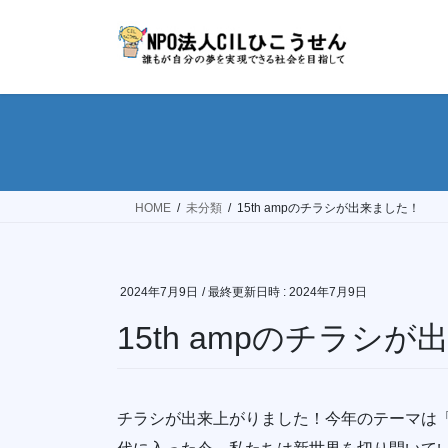
コ
ナ
ン
ビ
テ
ゲ
ン
ー
ツ
シ
へ
ョ
ス
ン
キ
に
ッ
移
HOME
未分類
15th ampのチラシが出来ました！
プ
動
2024年7月9日
/ 最終更新日時 :
2024年7月9日
15th ampのチラシ
チラシが出来上がりました！今年のテーマは「op