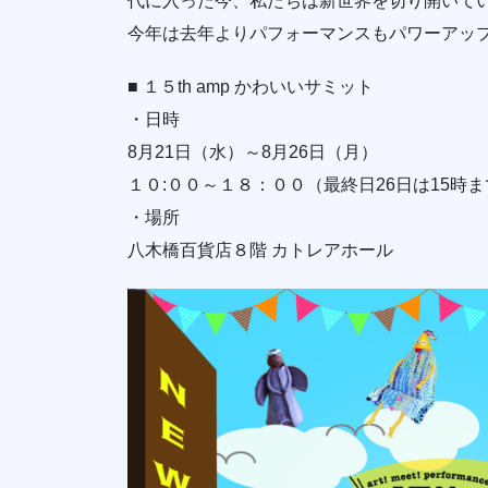
代に入った今、私たちは新世界を切り開いて
今年は去年よりパフォーマンスもパワーアッ
■ １５th amp かわいいサミット
・日時
8月21日（水）～8月26日（月）
１０:００～１８：００（最終日26日は15時
・場所
八木橋百貨店８階 カトレアホール