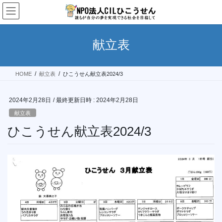
コ
ナ
ン
ビ
テ
ゲ
ン
ー
献立表
ツ
シ
へ
ョ
ス
ン
HOME
献立表
ひこうせん献立表2024/3
キ
に
ッ
移
プ
動
2024年2月28日
/ 最終更新日時 :
2024年2月28日
献立表
ひこうせん献立表2024/3