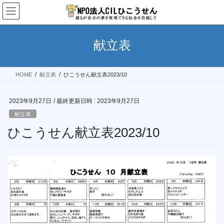
コ
ナ
ン
ビ
テ
ゲ
ン
ー
献立表
ツ
シ
へ
ョ
ス
ン
HOME
献立表
ひこうせん献立表2023/10
キ
に
ッ
移
プ
動
2023年9月27日
/ 最終更新日時 :
2023年9月27日
献立表
ひこうせん献立表2023/10