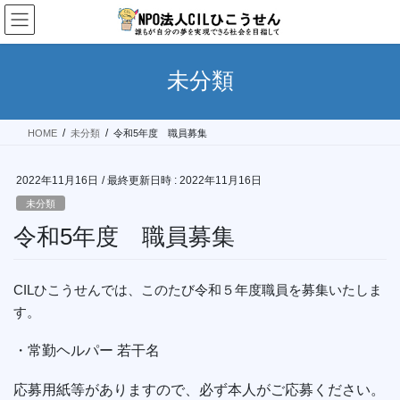
コ
ナ
ン
ビ
テ
ゲ
ン
ー
未分類
ツ
シ
へ
ョ
ス
ン
HOME
未分類
令和5年度 職員募集
キ
に
ッ
移
プ
動
2022年11月16日
/ 最終更新日時 :
2022年11月16日
未分類
令和5年度 職員募集
CILひこうせんでは、このたび令和５年度職員を募集いたしま
す。
・常勤ヘルパー 若干名
応募用紙等がありますので、必ず本人がご応募ください。