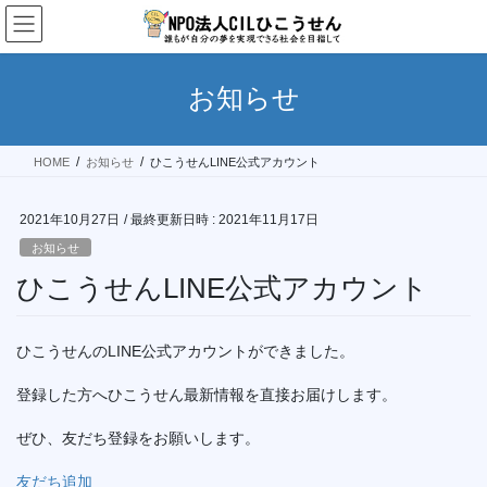
コ
ナ
ン
ビ
テ
ゲ
ン
ー
お知らせ
ツ
シ
へ
ョ
ス
ン
HOME
お知らせ
ひこうせんLINE公式アカウント
キ
に
ッ
移
プ
動
2021年10月27日
/ 最終更新日時 :
2021年11月17日
お知らせ
ひこうせんLINE公式アカウント
ひこうせんのLINE公式アカウントができました。
登録した方へひこうせん最新情報を直接お届けします。
ぜひ、友だち登録をお願いします。
友だち追加