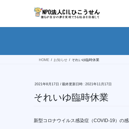
コ
ナ
ン
ビ
テ
ゲ
ン
ー
ツ
シ
へ
ョ
ス
ン
キ
に
ッ
移
HOME
お知らせ
それいゆ臨時休業
プ
動
2021年8月17日
/ 最終更新日時 :
2021年11月17日
それいゆ臨時休業
新型コロナウイルス感染症（COVID-19）