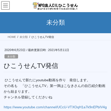
コ
ナ
ン
ビ
テ
ゲ
ン
ー
未分類
ツ
シ
へ
ョ
ス
ン
HOME
未分類
ひこうせんTV発信
キ
に
ッ
移
プ
動
2020年6月23日
/ 最終更新日時 :
2021年5月11日
未分類
ひこうせんTV発信
ひこうせんで新たにyoutube動画を作り 発信します。
その名も 「ひこうせんTV」第一弾はこなきさんの自己紹介動画
から始まります。
チャンネル登録してくださいね
https://www.youtube.com/channel/UCcU-VTXOqH1a7k9nEPbIV4g