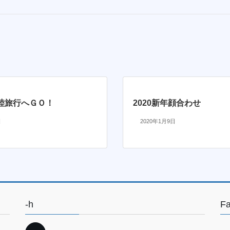
睦旅行へＧＯ！
2020新年顔合わせ
日
2020年1月9日
-h
F