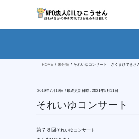
コ
ナ
ン
ビ
テ
ゲ
ン
ー
ツ
シ
へ
ョ
ス
ン
キ
に
ッ
移
HOME
未分類
それいゆコンサート さくまひできさ
プ
動
2019年7月19日
/ 最終更新日時 :
2021年5月11日
それいゆコンサート 
第７８回
それいゆコンサート