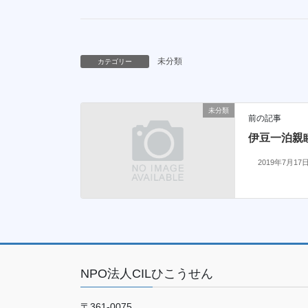
未分類
カテゴリー
未分類
前の記事
伊豆一泊親
2019年7月17
NPO法人CILひこうせん
〒361-0075