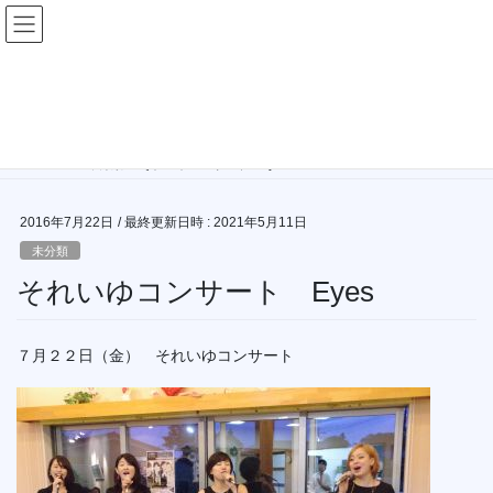
コ
ナ
ン
ビ
テ
ゲ
ン
ー
未分類
ツ
シ
へ
ョ
ス
ン
HOME
未分類
それいゆコンサート Eyes
キ
に
ッ
移
プ
動
2016年7月22日
/ 最終更新日時 :
2021年5月11日
未分類
それいゆコンサート Eyes
７月２２日（金） それいゆコンサート