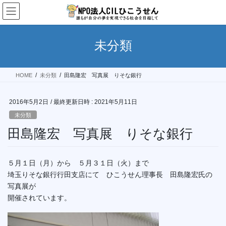
コ
ナ
ン
ビ
テ
ゲ
ン
ー
未分類
ツ
シ
へ
ョ
ス
ン
HOME
未分類
田島隆宏 写真展 りそな銀行
キ
に
ッ
移
プ
動
2016年5月2日
/ 最終更新日時 :
2021年5月11日
未分類
田島隆宏 写真展 りそな銀行
５月１日（月）から ５月３１日（火）まで
埼玉りそな銀行行田支店にて ひこうせん理事長 田島隆宏氏の
写真展が
開催されています。