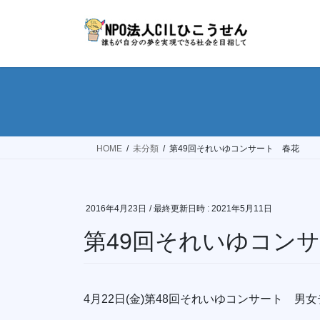
コ
ナ
ン
ビ
テ
ゲ
ン
ー
ツ
シ
へ
ョ
ス
ン
キ
に
ッ
移
HOME
未分類
第49回それいゆコンサート 春花
プ
動
2016年4月23日
/ 最終更新日時 :
2021年5月11日
第49回それいゆコン
4月22日(金)第48回それいゆコンサート 男