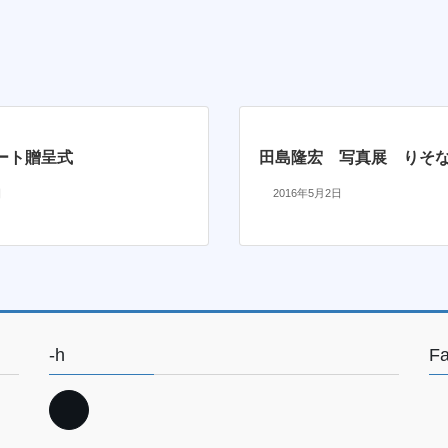
ート贈呈式
田島隆宏 写真展 りそ
日
2016年5月2日
-h
F