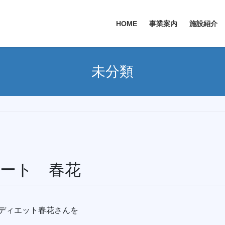
HOME
事業案内
施設紹介
未分類
サート 春花
女ディエット春花さんを