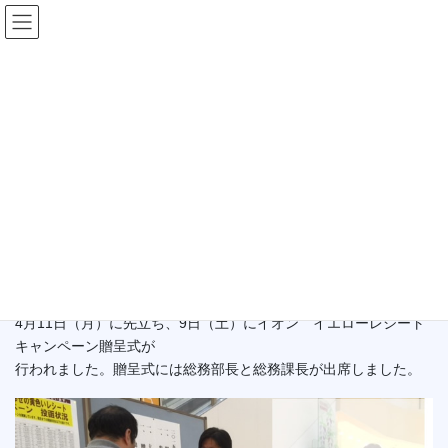
コ
ナ
ン
ビ
テ
ゲ
ン
ー
未分類
ツ
シ
へ
ョ
ス
ン
HOME
未分類
イオンレシート贈呈式
キ
に
ッ
移
プ
動
2016年4月13日
/ 最終更新日時 :
2021年5月11日
未分類
イオンレシート贈呈式
4月11日（月）に先立ち、9日（土）にイオン イエローレシート
キャンペーン贈呈式が
行われました。贈呈式には総務部長と総務課長が出席しました。