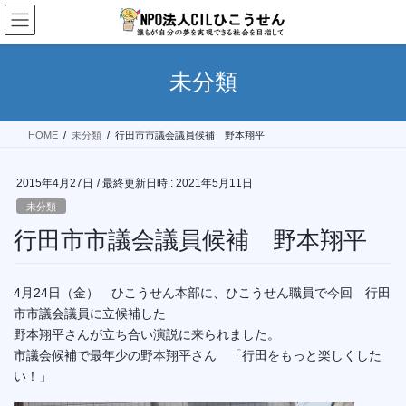
コ
ナ
ン
ビ
テ
ゲ
ン
ー
未分類
ツ
シ
へ
ョ
ス
ン
HOME
未分類
行田市市議会議員候補 野本翔平
キ
に
ッ
移
プ
動
2015年4月27日
/ 最終更新日時 :
2021年5月11日
未分類
行田市市議会議員候補 野本翔平
4月24日（金） ひこうせん本部に、ひこうせん職員で今回 行田
市市議会議員に立候補した
野本翔平さんが立ち合い演説に来られました。
市議会候補で最年少の野本翔平さん 「行田をもっと楽しくした
い！」