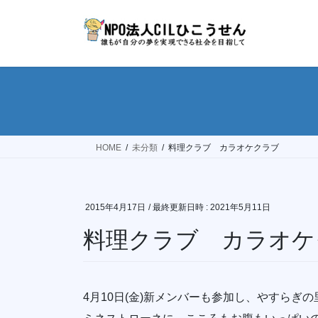
コ
ナ
ン
ビ
テ
ゲ
ン
ー
ツ
シ
へ
ョ
ス
ン
キ
に
ッ
移
HOME
未分類
料理クラブ カラオケクラブ
プ
動
2015年4月17日
/ 最終更新日時 :
2021年5月11日
料理クラブ カラオケ
4月10日(金)新メンバーも参加し、やすら