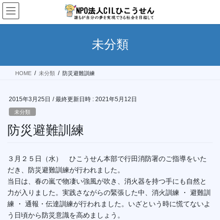
コ
ナ
ン
ビ
テ
ゲ
ン
ー
未分類
ツ
シ
へ
ョ
ス
ン
HOME
未分類
防災避難訓練
キ
に
ッ
移
プ
動
2015年3月25日
/ 最終更新日時 :
2021年5月12日
未分類
防災避難訓練
３月２５日（水） ひこうせん本部で行田消防署のご指導をいた
だき、防災避難訓練が行われました。
当日は、春の嵐で物凄い強風が吹き、消火器を持つ手にも自然と
力が入りました。実践さながらの緊張した中、消火訓練 ・ 避難訓
練 ・ 通報・伝達訓練が行われました。いざという時に慌てないよ
う日頃から防災意識を高めましょう。