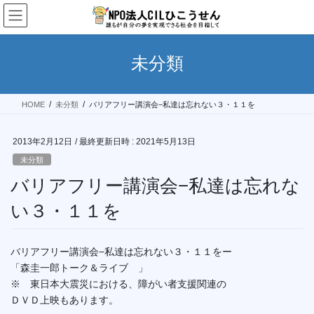
コ
ナ
ン
ビ
テ
ゲ
ン
ー
未分類
ツ
シ
へ
ョ
ス
ン
HOME
未分類
バリアフリー講演会−私達は忘れない３・１１を
キ
に
ッ
移
プ
動
2013年2月12日
/ 最終更新日時 :
2021年5月13日
未分類
バリアフリー講演会−私達は忘れな
い３・１１を
バリアフリー講演会−私達は忘れない３・１１をー
「森圭一郎トーク＆ライブ 」
※ 東日本大震災における、障がい者支援関連の
ＤＶＤ上映もあります。