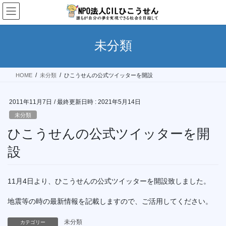
コ
ナ
ン
ビ
テ
ゲ
ン
ー
未分類
ツ
シ
へ
ョ
ス
ン
HOME
未分類
ひこうせんの公式ツイッターを開設
キ
に
ッ
移
プ
動
2011年11月7日
/ 最終更新日時 :
2021年5月14日
未分類
ひこうせんの公式ツイッターを開
設
11月4日より、ひこうせんの公式ツイッターを開設致しました。
地震等の時の最新情報を記載しますので、ご活用してください。
未分類
カテゴリー