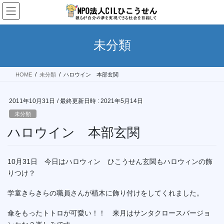
コ
ナ
ン
ビ
テ
ゲ
ン
ー
未分類
ツ
シ
へ
ョ
ス
ン
HOME
未分類
ハロウイン 本部玄関
キ
に
ッ
移
プ
動
2011年10月31日
/ 最終更新日時 :
2021年5月14日
未分類
ハロウイン 本部玄関
10月31日 今日はハロウィン ひこうせん玄関もハロウィンの飾
りつけ？
学童きらきらの職員さんが植木に飾り付けをしてくれました。
傘をもったトトロが可愛い！！ 来月はサンタクロースバージョ