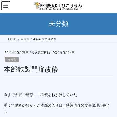
コ
ナ
ン
ビ
テ
ゲ
ン
ー
未分類
ツ
シ
へ
ョ
ス
ン
HOME
未分類
本部鉄製門扉改修
キ
に
ッ
移
プ
動
2011年10月28日
/ 最終更新日時 :
2021年5月14日
未分類
本部鉄製門扉改修
今まで大変ご迷惑、ご不便をおかけしていた
重くて動きの悪かった本部の入り口、鉄製門扉の改修修理が完了
し