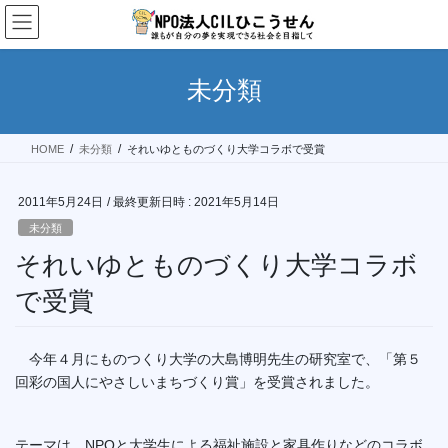
コ
ナ
ン
ビ
テ
ゲ
ン
ー
未分類
ツ
シ
へ
ョ
ス
ン
HOME
未分類
それいゆとものづくり大学コラボで受賞
キ
に
ッ
移
プ
動
2011年5月24日
/ 最終更新日時 :
2021年5月14日
未分類
それいゆとものづくり大学コラボ
で受賞
今年４月にものつくり大学の大島博明先生の研究室で、「第５
回彩の国人にやさしいまちづくり賞」を受賞されました。
テーマは、NPOと大学生による福祉施設と家具作りなどのコラボ