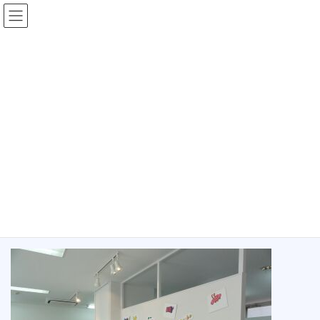
コ
ナ
ン
ビ
テ
ゲ
ン
ー
未分類
ツ
シ
へ
ョ
ス
ン
HOME
未分類
tomoya Exhibition 「僕の絵を見て」 開催中
キ
に
ッ
移
プ
動
2011年4月22日
/ 最終更新日時 :
2021年5月14日
未分類
tomoya Exhibition 「僕の絵を見
て」 開催中