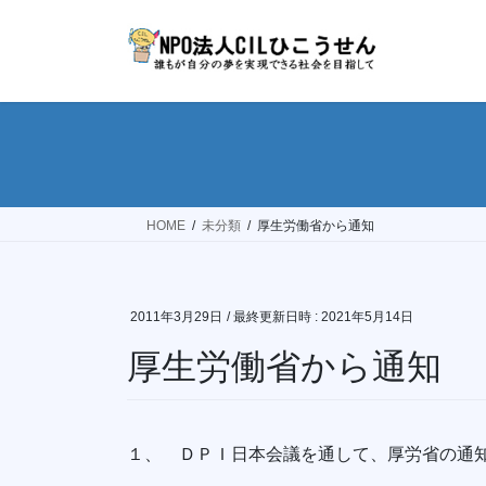
コ
ナ
ン
ビ
テ
ゲ
ン
ー
ツ
シ
へ
ョ
ス
ン
キ
に
ッ
移
HOME
未分類
厚生労働省から通知
プ
動
2011年3月29日
/ 最終更新日時 :
2021年5月14日
厚生労働省から通知
１、 ＤＰＩ日本会議を通して、厚労省の通