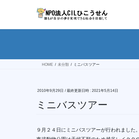
コ
ナ
ン
ビ
テ
ゲ
ン
ー
ツ
シ
へ
ョ
ス
ン
キ
に
ッ
移
HOME
未分類
ミニバスツアー
プ
動
2010年9月29日
/ 最終更新日時 :
2021年5月14日
ミニバスツアー
９月２４日にミニバスツアーが行われました