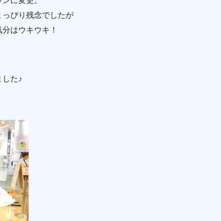
ウンに変更。
ょっぴり残念でしたが
気分はウキウキ！
！
した♪