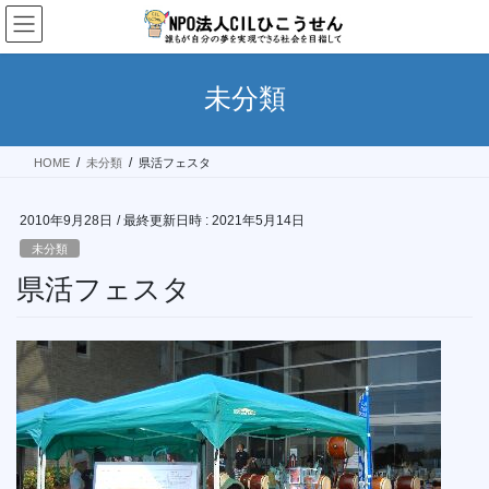
コ
ナ
ン
ビ
テ
ゲ
ン
ー
未分類
ツ
シ
へ
ョ
ス
ン
HOME
未分類
県活フェスタ
キ
に
ッ
移
プ
動
2010年9月28日
/ 最終更新日時 :
2021年5月14日
未分類
県活フェスタ