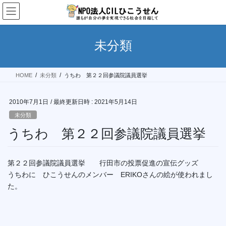
コ
ナ
ン
ビ
テ
ゲ
ン
ー
未分類
ツ
シ
へ
ョ
ス
ン
HOME
未分類
うちわ 第２２回参議院議員選挙
キ
に
ッ
移
プ
動
2010年7月1日
/ 最終更新日時 :
2021年5月14日
未分類
うちわ 第２２回参議院議員選挙
第２２回参議院議員選挙 行田市の投票促進の宣伝グッズ
うちわに ひこうせんのメンバー ERIKOさんの絵が使われまし
た。