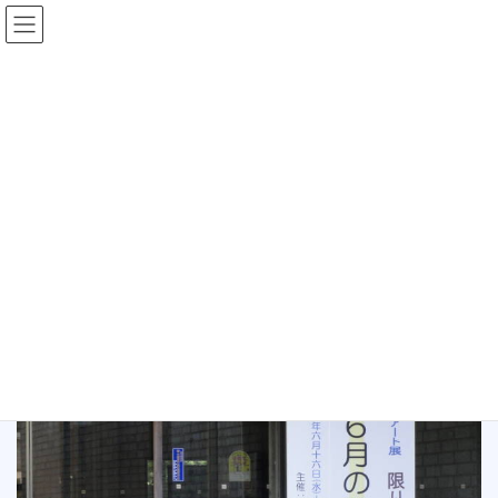
コ
ナ
ン
ビ
テ
ゲ
ン
ー
未分類
ツ
シ
へ
ョ
ス
ン
HOME
未分類
こころアート展 ６月のひかり
キ
に
ッ
移
プ
動
2010年6月19日
/ 最終更新日時 :
2021年5月14日
未分類
こころアート展 ６月のひかり